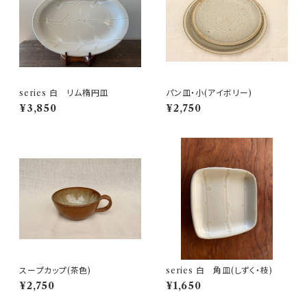
series 白 リム楕円皿
パン皿・小(アイボリー)
¥3,850
¥2,750
スープカップ(茶色)
series 白 角皿(しずく・枝)
¥2,750
¥1,650