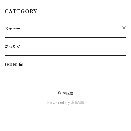
CATEGORY
ステッチ
雪の器
あったか
series 白
© 陶風舎
Powered by