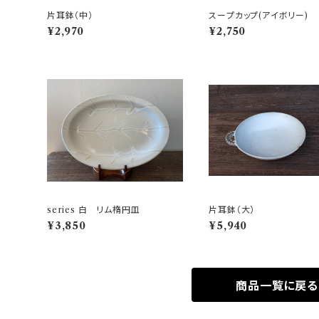
片耳鉢（中）
スープカップ(アイボリー)
¥2,970
¥2,750
series 白 リム楕円皿
片耳鉢（大）
¥3,850
¥5,940
商品一覧に戻る